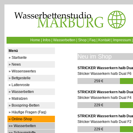
Home
|
Infos
|
Wasserbetten
|
Shop
|
Faq
|
Kontakt
|
Impressum
Menü
Neu im Shop
» Startseite
» News
STRICKER Wasserkern halb Dual
» Wissenswertes
Stricker Wasserkern halb Dual F6
» Bettgestelle
259 €
» Lattenroste
» Wasserbetten
STRICKER Wasserkern halb Dual
Stricker Wasserkern halb Dual F4
» Matratzen
229 €
» Boxspring-Betten
» Häufige Fragen (Faq)
STRICKER Wasserkern halb Dual
» Online-Shop
Stricker Wasserkern halb Dual F2
»» Wasserbetten
229 €
»» Schaumstoffe