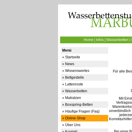
Home
|
Infos
|
Wasserbetten
|
Menü
» Startseite
» News
» Wissenswertes
Für alle Be
» Bettgestelle
» Lattenroste
» Wasserbetten
» Matratzen
Mit Eins
Vertragss
» Boxspring-Betten
Warenkorbsy
unverbindlich
» Häufige Fragen (Faq)
jederzei
» Online-Shop
Korrekturhilfe
» Über Uns
Bei einer 
» Kontakt