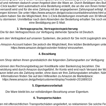
f und nehmen dadurch unser Angebot über die Ware an. Durch Betätigen des But
-Click kaufen" wird automatisch eine Bestellung erstellt, die an die von Ihnen hinter
versandt wird und für die eine Zahlung mit der angegebenen Zahlungsart erfolgt. I
lungen können Sie unter https://www.amazon.de/gp/css/account/address/view.html p
udem haben Sie die Möglichkeit, Ihre 1-Click-Bestellungen innerhalb von 30 Minut
zu stornieren. Unmittelbar nach dem Absenden der Bestellung erhalten Sie noch e
eine Bestätigung per E-Mail.
3. Vertragssprache, Vertragstextspeicherung
Die für den Vertragsschluss zur Verfügung stehende Sprache ist Deutsch.
ern den Vertragstext auf unseren Systemen, die jedoch für Sie nicht zugänglich sin
n Amazon-Account haben Sie jedoch die Möglichkeit, Ihre letzten Bestellungen unte
https://www.amazon.de/gp/css/order-history/ einzusehen.
4. Bezahlung
rem Shop stehen Ihnen grundsätzlich die folgenden Zahlungsarten zur Verfügung:
 können den Rechnungsbetrag per Kreditkarte oder Bankeinzug bezahlen. Die
icklung wird durch Amazon durchgeführt. Ihr Konto wird erst nach Versand der W
azon leitet uns die Zahlung weiter, ohne dass wir Ihre Zahlungsdaten erhalten. Nä
Informationen finden Sie auf den Hilfeseiten zu Amazon.de Marketplace:
https://www.amazon.de/gp/help/customer/display?nodeId=201889310
5. Eigentumsvorbehalt
Die Ware bleibt bis zur vollständigen Bezahlung unser Eigentum.
6. Transportschäden
 mit offensichtlichen Transportschäden angeliefert, so reklamieren Sie solche Fe