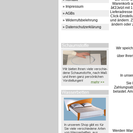
Warenkorb au
» Impressum
â€žJetzt mit 1
Lieferadresse 
» AGBs
Click-Einstel
» Widerrufsbelehrung
und ändern. Z
ändern oder 
» Datenschutzerklärung
Wir speich
über Ihre
In unse
Sie
Zahlungsabw
belastet. Am
Werden Waren