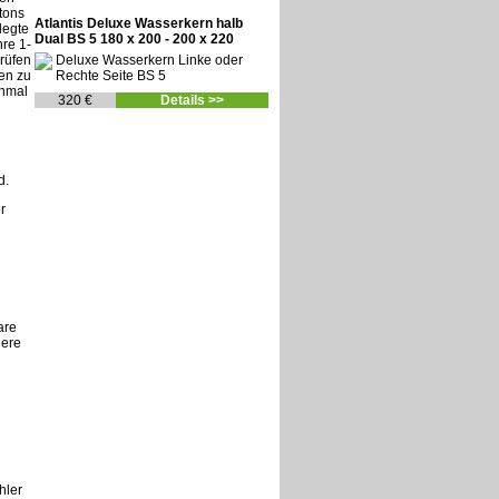
tons
Atlantis Deluxe Wasserkern halb
legte
Dual BS 5 180 x 200 - 200 x 220
hre 1-
Deluxe Wasserkern Linke oder
rüfen
Rechte Seite BS 5
en zu
inmal
320 €
Details >>
d.
r
are
here
hler