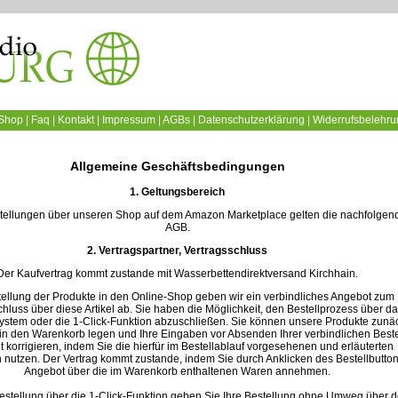
Shop
|
Faq
|
Kontakt
|
Impressum
|
AGBs
|
Datenschutzerklärung
|
Widerrufsbelehru
Allgemeine Geschäftsbedingungen
1. Geltungsbereich
stellungen über unseren Shop auf dem Amazon Marketplace gelten die nachfolgen
AGB.
2. Vertragspartner, Vertragsschluss
Der Kaufvertrag kommt zustande mit Wasserbettendirektversand Kirchhain.
tellung der Produkte in den Online-Shop geben wir ein verbindliches Angebot zum
chluss über diese Artikel ab. Sie haben die Möglichkeit, den Bestellprozess über d
stem oder die 1-Click-Funktion abzuschließen. Sie können unsere Produkte zunä
 in den Warenkorb legen und Ihre Eingaben vor Absenden Ihrer verbindlichen Best
t korrigieren, indem Sie die hierfür im Bestellablauf vorgesehenen und erläuterten
n nutzen. Der Vertrag kommt zustande, indem Sie durch Anklicken des Bestellbutto
Angebot über die im Warenkorb enthaltenen Waren annehmen.
Bestellung über die 1-Click-Funktion geben Sie Ihre Bestellung ohne Umweg über 